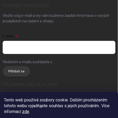
ODEBÍRAT NEWSLETTER
Vložte svůj e-mail a my vám budeme zasílat informace o nových
produktech na našem e-shopu.
E-MAIL
Vložením e-mailu souhlasíte s
podmínkami ochrany osobních údajů
Přihlásit se
PŘIJÍMÁME ONLINE PLATBY
Tento web používá soubory cookie. Dalším procházením
tohoto webu vyjadřujete souhlas s jejich používáním.. Více
informací
zde
.