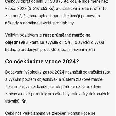
Celkový obrat dosáhl
3 158 875 Kč
, což je sice méně než
v roce 2022 (
3 616 263 Kč
), ale zisková marže rostla. To
znamená, že jsme byli schopni efektivněji pracovat s
náklady a dosáhnout vyšší profitability.
Velkým pozitivem je
růst průměrné marže na
objednávku
, která se zvýšila
o 15%.
To svědčí o vyšší
hodnotě prodaných produktů a lepším řízení marží.
Co očekáváme v roce 2024?
Dosavadní výsledky za rok 2024 naznačují pokračující růst
s vyšším počtem objednávek a růstem ziskové marže.
Těšíme se, že nadcházející rok přinese další pozitivní
změny a nové produkty pro všechny milovníky dokonalých
trávníků! 🚀
Čeká nás velká změna ve zlepšení komunikace se