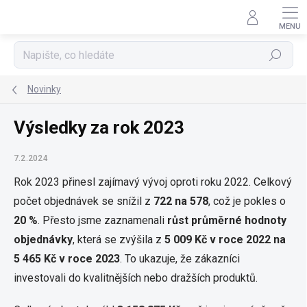
Přejít
na
obsah
Hledat
Novinky
Výsledky za rok 2023
7.2.2024
Rok 2023 přinesl zajímavý vývoj oproti roku 2022. Celkový
počet objednávek se snížil z
722 na 578
, což je pokles o
20 %
. Přesto jsme zaznamenali
růst průměrné hodnoty
objednávky
, která se zvýšila z
5 009 Kč v roce 2022 na
5 465 Kč v roce 2023
. To ukazuje, že zákazníci
investovali do kvalitnějších nebo dražších produktů.