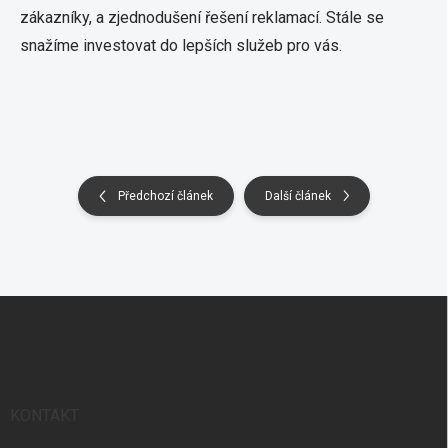
zákazníky, a zjednodušení řešení reklamací. Stále se
snažíme investovat do lepších služeb pro vás.
Předchozí článek
Další článek
Z
á
p
a
t
í
KONTAKT