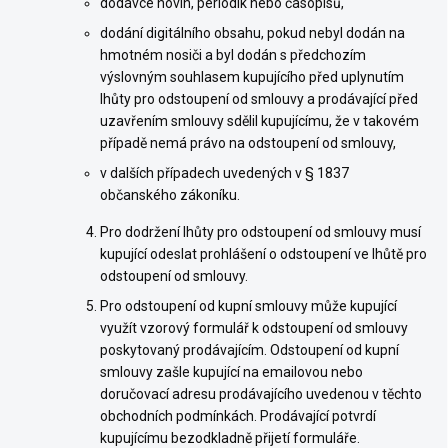
dodávce novin, periodik nebo časopisů,
dodání digitálního obsahu, pokud nebyl dodán na
hmotném nosiči a byl dodán s předchozím
výslovným souhlasem kupujícího před uplynutím
lhůty pro odstoupení od smlouvy a prodávající před
uzavřením smlouvy sdělil kupujícímu, že v takovém
případě nemá právo na odstoupení od smlouvy,
v dalších případech uvedených v § 1837
občanského zákoníku.
Pro dodržení lhůty pro odstoupení od smlouvy musí
kupující odeslat prohlášení o odstoupení ve lhůtě pro
odstoupení od smlouvy.
Pro odstoupení od kupní smlouvy může kupující
využít vzorový formulář k odstoupení od smlouvy
poskytovaný prodávajícím. Odstoupení od kupní
smlouvy zašle kupující na emailovou nebo
doručovací adresu prodávajícího uvedenou v těchto
obchodních podmínkách. Prodávající potvrdí
kupujícímu bezodkladně přijetí formuláře.