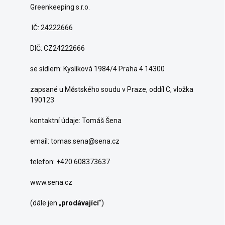
Greenkeeping s.r.o.
IČ: 24222666
DIČ: CZ24222666
se sídlem: Kyslíková 1984/4 Praha 4 14300
zapsané u Městského soudu v Praze, oddíl C, vložka
190123
kontaktní údaje: Tomáš Šena
email: tomas.sena@sena.cz
telefon: +420 608373637
www.sena.cz
(dále jen „
prodávající
“)