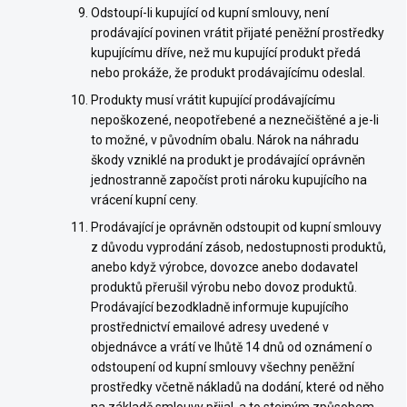
Odstoupí-li kupující od kupní smlouvy, není
prodávající povinen vrátit přijaté peněžní prostředky
kupujícímu dříve, než mu kupující produkt předá
nebo prokáže, že produkt prodávajícímu odeslal.
Produkty musí vrátit kupující prodávajícímu
nepoškozené, neopotřebené a neznečištěné a je-li
to možné, v původním obalu. Nárok na náhradu
škody vzniklé na produkt je prodávající oprávněn
jednostranně započíst proti nároku kupujícího na
vrácení kupní ceny.
Prodávající je oprávněn odstoupit od kupní smlouvy
z důvodu vyprodání zásob, nedostupnosti produktů,
anebo když výrobce, dovozce anebo dodavatel
produktů přerušil výrobu nebo dovoz produktů.
Prodávající bezodkladně informuje kupujícího
prostřednictví emailové adresy uvedené v
objednávce a vrátí ve lhůtě 14 dnů od oznámení o
odstoupení od kupní smlouvy všechny peněžní
prostředky včetně nákladů na dodání, které od něho