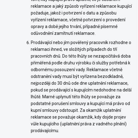
reklamace a jaký způsob vyřízení reklamace kupující
požaduje, jakož i potvrzení o datu a způsobu
vyřízení reklamace, včetně potvrzení o provedení
opravy a době jejího trvání, případně písemné
odůvodnění zamítnutí reklamace.
Prodávající nebo jím pověřený pracovník rozhodne o
reklamaci ihned, ve složitých případech do tří
pracovních dnů. Do této lhůty se nezapočítává doba
přiměřená podle druhu výrobku či služby potřebná k
odbornému posouzení vady. Reklamace včetně
odstranění vady musí být vyřízena bezodkladně,
nejpozději do 30 dnů ode dne uplatnění reklamace,
pokud se prodávající s kupujícím nedohodne na delší
lhůtě. Marné uplynutí této lhůty se považuje za
podstatné porušení smlouvy a kupující má právo od
kupní smlouvy odstoupit. Za okamžik uplatnění
reklamace se považuje okamžik, kdy dojde projev
vůle kupujícího (uplatnění práva z vadného plnění)
prodávajícímu.