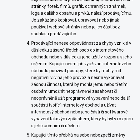
stránky, fotek, filmů, grafik, ochranných známek,
loga a dalšího obsahu a prvků, náleží prodávajícímu.
Je zakázáno kopírovat, upravovat nebo jinak
používat webové stránky nebo jejich část bez
souhlasu prodávajícího.
Prodávající nenese odpovědnost za chyby vzniklé v
důsledku zásahů třetích osob do internetového
obchodu nebo v důsledku jeho užití v rozporu s jeho
určením. Kupující nesmí při využívání internetového
obchodu používat postupy, které by mohly mít
negativní vliv na jeho provoz a nesmí vykonávat
žádnou činnost, která by mohla jemu nebo třetím
osobám umožnit neoprávněně zasahovat či
neoprávněně užít programové vybavení nebo další
součásti tvořící internetový obchod a užívat
internetový obchod nebo jeho části či softwarové
vybavení takovým způsobem, který by byl v rozporu
s jeho určením či účelem.
Kupující tímto přebírá na sebe nebezpečí změny