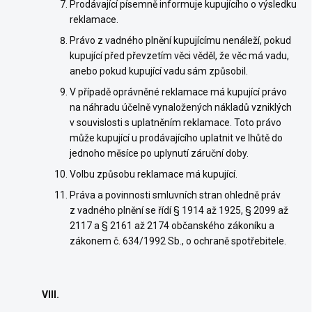
Prodávající písemně informuje kupujícího o výsledku
reklamace.
Právo z vadného plnění kupujícímu nenáleží, pokud
kupující před převzetím věci věděl, že věc má vadu,
anebo pokud kupující vadu sám způsobil.
V případě oprávněné reklamace má kupující právo
na náhradu účelně vynaložených nákladů vzniklých
v souvislosti s uplatněním reklamace. Toto právo
může kupující u prodávajícího uplatnit ve lhůtě do
jednoho měsíce po uplynutí záruční doby.
Volbu způsobu reklamace má kupující.
Práva a povinnosti smluvních stran ohledně práv
z vadného plnění se řídí § 1914 až 1925, § 2099 až
2117 a § 2161 až 2174 občanského zákoníku a
zákonem č. 634/1992 Sb., o ochraně spotřebitele.
VIII.