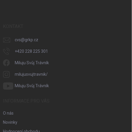
á
p
a
t
í
KONTAKT
cvs
@
grkp.cz
+420 228 225 301
Miluju Svůj Trávník
milujusvujtravnik/
Miluju Svůj Trávník
INFORMACE PRO VÁS
O nás
Novinky
Hodnocení obchodu