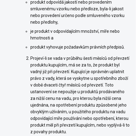
produkt odpovídá jakostí nebo provedením
smluvenému vzorku nebo předloze, byla-li jakost
nebo provedení určeno podle smluveného vzorku
nebo předlohy,
je produkt v odpovídajícím množství, míře nebo
hmotnosti a
produkt vyhovuje požadavkům právních předpisů.
Projeví-li se vada v průběhu šesti měsíců od převzetí
produktu kupujícím, má se za to, že produkt byl
vadný již při převzetí. Kupující je oprávněn uplatnit
právo z vady, která se vyskytne u spotřebního zboží
v době dvaceti čtyř měsíců od převzetí. Toto
ustanovení se nepoužije u produktů prodávaného
za nižší cenu na vadu, pro kterou byla nižší cena
ujednána, na opotřebení produktu způsobené jeho
obvyklým užíváním, u použitého produktu na vadu
odpovídající míře používání nebo opotřebení, kterou
produkt měl při převzetí kupujícím, nebo vyplývá-li to
z povahy produktu.