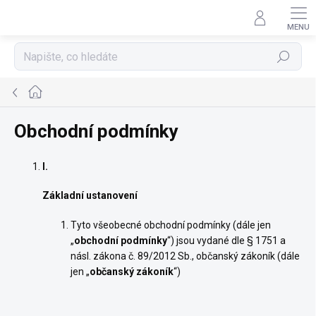
Přejít
na
obsah
Hledat
Domů
Obchodní podmínky
I.
Základní ustanovení
Tyto všeobecné obchodní podmínky (dále jen
„
obchodní podmínky
“) jsou vydané dle § 1751 a
násl. zákona č. 89/2012 Sb., občanský zákoník (dále
jen „
občanský zákoník
“)