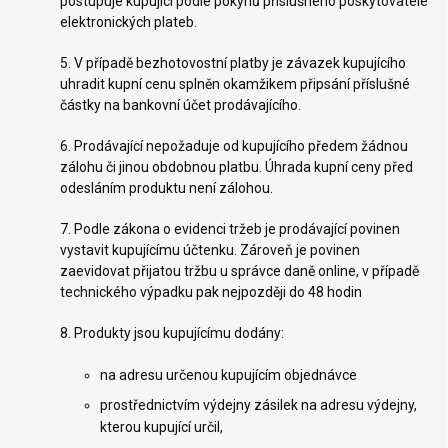
postupuje kupující podle pokynů příslušného poskytovatele
elektronických plateb.
5. V případě bezhotovostní platby je závazek kupujícího
uhradit kupní cenu splněn okamžikem připsání příslušné
částky na bankovní účet prodávajícího.
6. Prodávající nepožaduje od kupujícího předem žádnou
zálohu či jinou obdobnou platbu. Úhrada kupní ceny před
odesláním produktu není zálohou.
7. Podle zákona o evidenci tržeb je prodávající povinen
vystavit kupujícímu účtenku. Zároveň je povinen
zaevidovat přijatou tržbu u správce daně online, v případě
technického výpadku pak nejpozději do 48 hodin
8. Produkty jsou kupujícímu dodány:
na adresu určenou kupujícím objednávce
prostřednictvím výdejny zásilek na adresu výdejny,
kterou kupující určil,