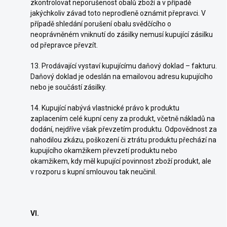
zkontrolovat neporušenost obalů zboží a v případě
jakýchkoliv závad toto neprodleně oznámit přepravci. V
případě shledání porušení obalu svědčícího o
neoprávněném vniknutí do zásilky nemusí kupující zásilku
od přepravce převzít.
13. Prodávající vystaví kupujícímu daňový doklad – fakturu.
Daňový doklad je odeslán na emailovou adresu kupujícího
nebo je součástí zásilky.
14. Kupující nabývá vlastnické právo k produktu
zaplacením celé kupní ceny za produkt, včetně nákladů na
dodání, nejdříve však převzetím produktu. Odpovědnost za
nahodilou zkázu, poškození či ztrátu produktu přechází na
kupujícího okamžikem převzetí produktu nebo
okamžikem, kdy měl kupující povinnost zboží produkt, ale
v rozporu s kupní smlouvou tak neučinil.
VI.