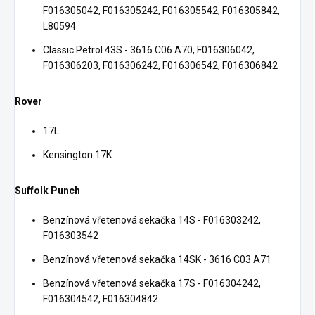
F016305042, F016305242, F016305542, F016305842,
L80594
Classic Petrol 43S - 3616 C06 A70, F016306042,
F016306203, F016306242, F016306542, F016306842
Rover
17L
Kensington 17K
Suffolk Punch
Benzínová vřetenová sekačka 14S - F016303242,
F016303542
Benzínová vřetenová sekačka 14SK - 3616 C03 A71
Benzínová vřetenová sekačka 17S - F016304242,
F016304542, F016304842