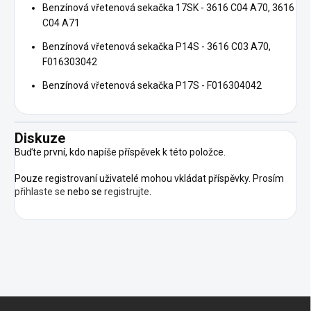
Benzínová vřetenová sekačka 17SK - 3616 C04 A70, 3616
C04 A71
Benzínová vřetenová sekačka P14S - 3616 C03 A70,
F016303042
Benzínová vřetenová sekačka P17S - F016304042
Diskuze
Buďte první, kdo napíše příspěvek k této položce.
Pouze registrovaní uživatelé mohou vkládat příspěvky. Prosím
přihlaste se
nebo se
registrujte
.
Z