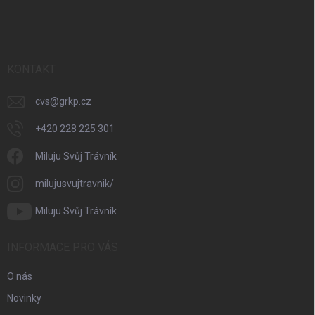
á
p
a
t
í
KONTAKT
cvs
@
grkp.cz
+420 228 225 301
Miluju Svůj Trávník
milujusvujtravnik/
Miluju Svůj Trávník
INFORMACE PRO VÁS
O nás
Novinky