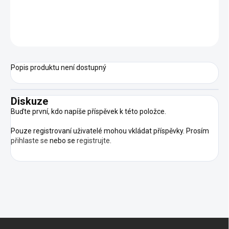
motoru dokonce i za ztížených pracovních podmínek.
ZEPTAT SE
HLÍDAT
Popis produktu není dostupný
Diskuze
Buďte první, kdo napíše příspěvek k této položce.
Pouze registrovaní uživatelé mohou vkládat příspěvky. Prosím
přihlaste se
nebo se
registrujte
.
Z