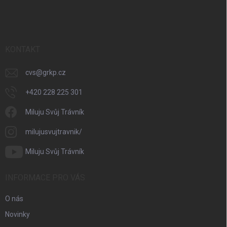
á
p
a
t
í
KONTAKT
cvs
@
grkp.cz
+420 228 225 301
Miluju Svůj Trávník
milujusvujtravnik/
Miluju Svůj Trávník
INFORMACE PRO VÁS
O nás
Novinky