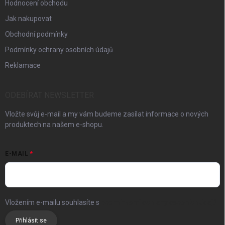
Hodnocení obchodu
Jak nakupovat
Obchodní podmínky
Podmínky ochrany osobních údajů
Reklamace
ODEBÍRAT NEWSLETTER
Vložte svůj e-mail a my vám budeme zasílat informace o nových
produktech na našem e-shopu.
E-MAIL
Vložením e-mailu souhlasíte s
podmínkami ochrany osobních údajů
Přihlásit se