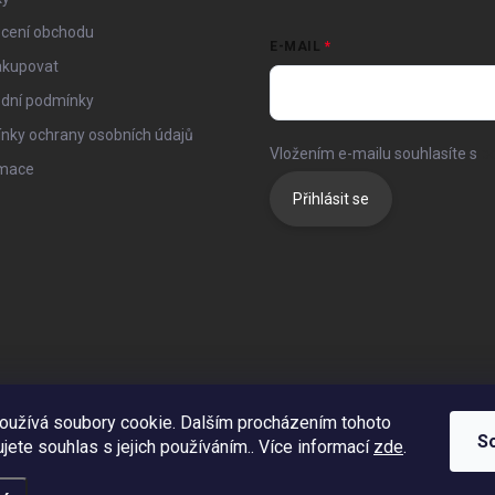
cení obchodu
E-MAIL
akupovat
dní podmínky
nky ochrany osobních údajů
Vložením e-mailu souhlasíte s
p
mace
Přihlásit se
oužívá soubory cookie. Dalším procházením tohoto
S
jete souhlas s jejich používáním.. Více informací
zde
.
a práva vyhrazena.