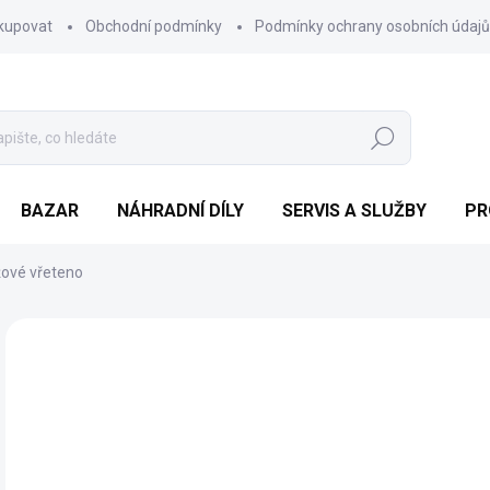
kupovat
Obchodní podmínky
Podmínky ochrany osobních údajů
Hledat
BAZAR
NÁHRADNÍ DÍLY
SERVIS A SLUŽBY
PR
ové vřeteno
Neohodnoceno
Podrobnosti hodnocení
ZNAČKA:
SWARDMAN
o
Měr
ZVO
cena
VAR