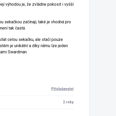
jí výhodou je, že zvládne pokosit i vyšší
u sekačkou začínají, také je vhodná pro
není tak častá.
lat celou sekačku, ale stačí pouze
tém je unikátní a díky němu lze jeden
etami Swardman.
Příslušenství
2 roky