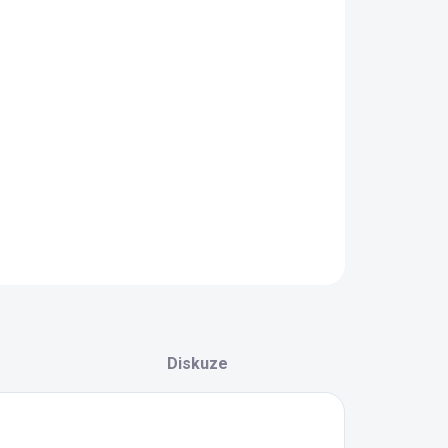
NOSTI DORUČENÍ
−
+
Přidat do košíku
ové vřeteno v kazetovém systému pro sekačky
rdman se záběrem 45/55 cm.
AILNÍ INFORMACE
ZEPTAT SE
HLÍDAT
Diskuze