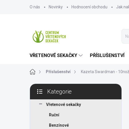
Přejít
O nás
Novinky
Hodnocení obchodu
Jak na
na
obsah
VŘETENOVÉ SEKAČKY
PŘÍSLUŠENSTVÍ
Domů
Příslušenství
Kazeta Swardman - 10nož
P
Kategorie
o
Přeskočit
s
kategorie
t
Vřetenové sekačky
r
Ruční
a
n
Benzínové