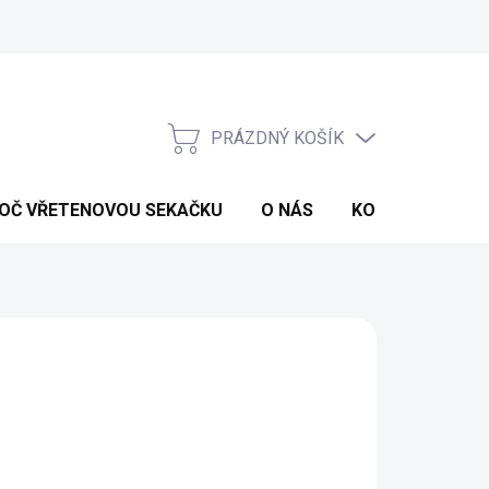
Reklamace
PRÁZDNÝ KOŠÍK
NÁKUPNÍ
KOŠÍK
OČ VŘETENOVOU SEKAČKU
O NÁS
KONTAKTY
d
11 999 Kč
ná
LTE VARIANTU
:
IANTA