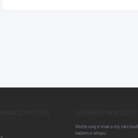
ORMACE PRO VÁS
ODEBÍRAT NEWSLETT
Vložte svůj e-mail a my vám bu
našem e-shopu.
ky