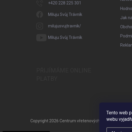
+420 228 225 301
Hodno
Miluju Svůj Trávník
Jak n
milujusvujtravnik/
Obcho
Podmí
Miluju Svůj Trávník
Rekla
PŘIJÍMÁME ONLINE
PLATBY
Tento web p
webu vyjadřu
Copyright 2026
Centrum vřetenových sekaček
. Všechn