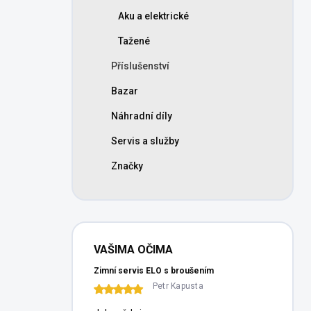
n
Aku a elektrické
í
p
Tažené
a
n
Příslušenství
e
Bazar
l
Náhradní díly
Servis a služby
Značky
VAŠIMA OČIMA
Zimní servis ELO s broušením
Petr Kapusta