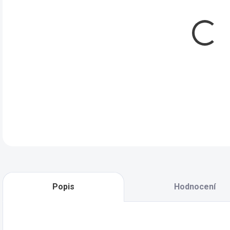
MOŽ
5nož
Swa
DET
Popis
Hodnocení