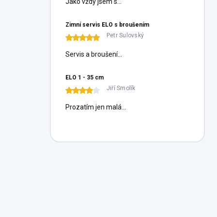
Jako vždy jsem s...
Zimní servis ELO s broušením
Petr Sulovský
Servis a broušení...
ELO 1 - 35 cm
Jiří Smolík
Prozatím jen malá...