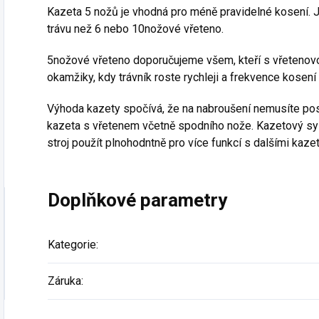
Kazeta 5 nožů je vhodná pro méně pravidelné kosení. Je
trávu než 6 nebo 10nožové vřeteno.
5nožové vřeteno doporučujeme všem, kteří s vřetenovo
okamžiky, kdy trávník roste rychleji a frekvence kosení 
Výhoda kazety spočívá, že na nabroušení nemusíte posí
kazeta s vřetenem včetně spodního nože. Kazetový sys
stroj použít plnohodntně pro více funkcí s dalšími kaz
Doplňkové parametry
Kategorie
:
Záruka
: