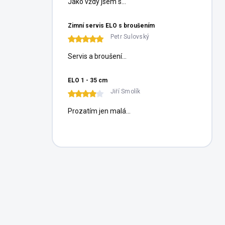
Jako vždy jsem s...
Zimní servis ELO s broušením
Petr Sulovský
Servis a broušení...
ELO 1 - 35 cm
Jiří Smolík
Prozatím jen malá...