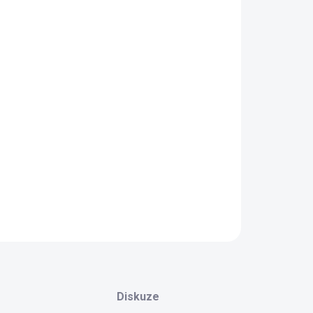
NOSTI DORUČENÍ
−
+
Přidat do košíku
ušení
vřeten značek
ATCO a ALLETT
- pouze kazetové
émy. Standardní broušení do 10 dnů.
 broušení se odvíjí od aktuální situace a sezónnosti. Pro
ální dobu nás prosím kontaktujte:
608 37 36 37
AILNÍ INFORMACE
ZEPTAT SE
HLÍDAT
Diskuze