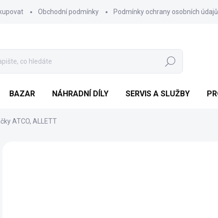
kupovat
Obchodní podmínky
Podmínky ochrany osobních údajů
Hledat
BAZAR
NÁHRADNÍ DÍLY
SERVIS A SLUŽBY
PR
ačky ATCO, ALLETT
Neohodnoceno
Podrobnosti hodnocení
ZNAČKA:
GRKP SERVI
o
Měr
ZVO
cena
VAR