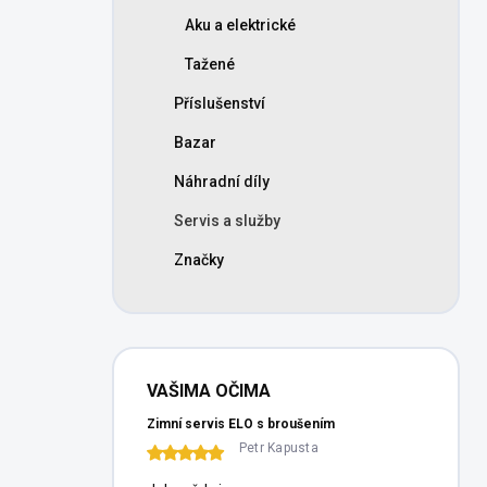
n
Aku a elektrické
í
p
Tažené
a
n
Příslušenství
e
Bazar
l
Náhradní díly
Servis a služby
Značky
VAŠIMA OČIMA
Zimní servis ELO s broušením
Petr Kapusta