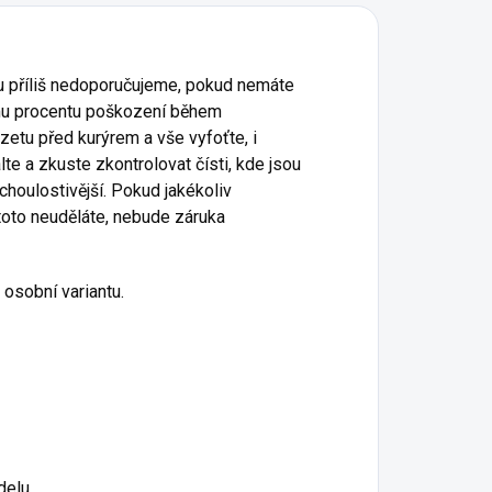
 příliš nedoporučujeme, pokud nemáte
ému procentu poškození během
azetu před kurýrem a vše vyfoťte, i
te a zkuste zkontrolovat čísti, kde jsou
choulostivější. Pokud jakékoliv
 toto neuděláte, nebude záruka
 osobní variantu.
delu