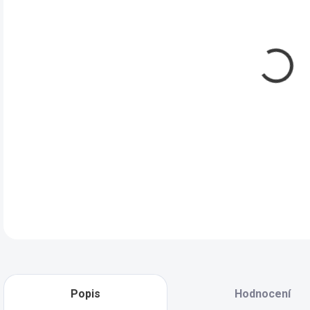
MOŽ
Bro
syst
Doba
aktu
DET
Popis
Hodnocení