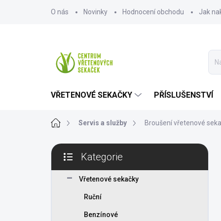
Přejít
O nás
Novinky
Hodnocení obchodu
Jak na
na
obsah
VŘETENOVÉ SEKAČKY
PŘÍSLUŠENSTVÍ
Domů
Servis a služby
Broušení vřetenové sek
P
Kategorie
o
Přeskočit
s
kategorie
t
Vřetenové sekačky
r
Ruční
a
n
Benzínové