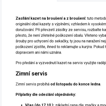
Zasílání kazet na broušení a z broušení:
tuto metodu
originální obal kazety s výplněmi, vzhledem k vysok
doručování. Při převzetí zásilky ze servisu, rozbalte k
přesto, že není zřetelné poškození obalu. Vřeteno vybal
šrouby pro uchycení do sekačky, ty jsou na naražení nej
poškození zjistíte, ihned to reklamujte u kurýra. Pokud
dopravcem ani námi uznána.
Pro předání a vyzvednutí kazet na servis využijte raději
Zimní servis
Zimní servis probíhá
od listopadu do konce ledna
.
Příplatky dle odeslání objednávky:
Včas (do 17.10.):
základní cena dle značky a mo