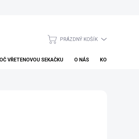
Reklamace
PRÁZDNÝ KOŠÍK
NÁKUPNÍ
KOŠÍK
OČ VŘETENOVOU SEKAČKU
O NÁS
KONTAKTY
S
d
1 347 Kč
ná
LTE VARIANTU
:
IANTA