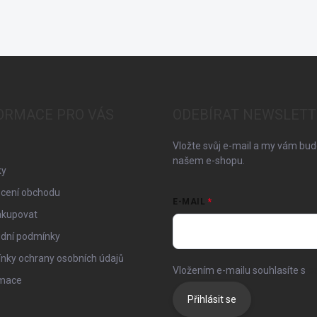
ORMACE PRO VÁS
ODEBÍRAT NEWSLETT
Vložte svůj e-mail a my vám bu
našem e-shopu.
ky
cení obchodu
E-MAIL
akupovat
dní podmínky
nky ochrany osobních údajů
Vložením e-mailu souhlasíte s
p
mace
Přihlásit se