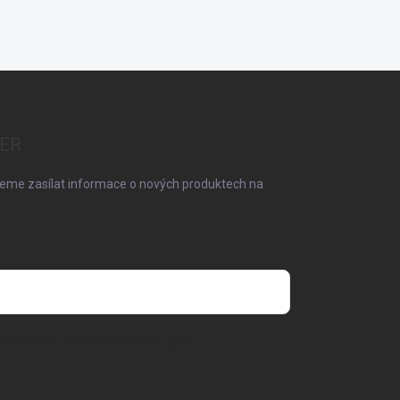
ER
deme zasílat informace o nových produktech na
odmínkami ochrany osobních údajů